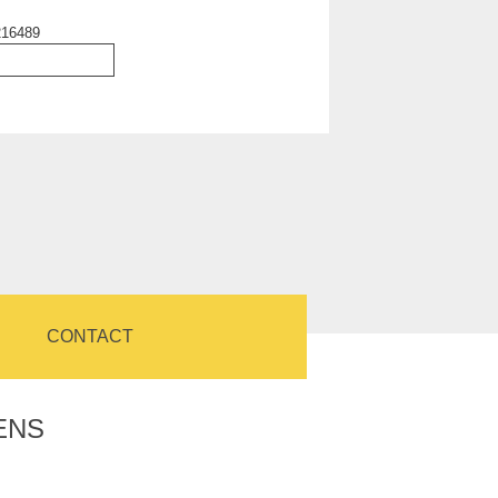
216489
CONTACT
ENS