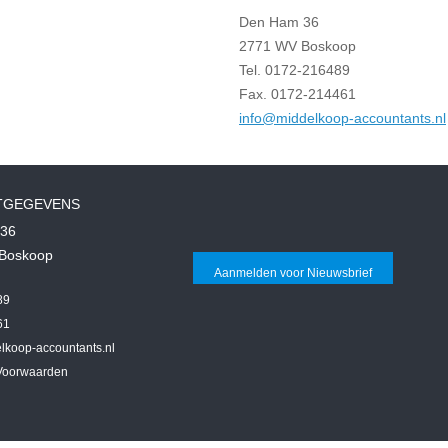
Den Ham 36
2771 WV Boskoop
Tel. 0172-216489
Fax. 0172-214461
info@middelkoop-accountants.nl
TGEGEVENS
36
Boskoop
Aanmelden voor Nieuwsbrief
89
61
lkoop-accountants.nl
Voorwaarden